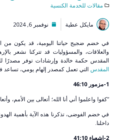
مقالات للخدمة الكنسية
مايكل عطية
نوفمبر 6, 2024
في خضم ضجيج حياتنا اليومية، قد يكون من الص
والعلاقات، والمسؤوليات قد تتركنا نشعر بالإره
المقدس حكمة خالدة وإرشادات توفر مصدرًا ل
المقدس
التي تعمل كمصدر إلهام يومي، تساعد في ت
1-مزمور 46:10
“كفوا واعلموا أني أنا الله؛ أتعالى بين الأمم، وأت
في خضم الفوضى، تذكرنا هذه الآية بأهمية الهدوء
داخلنا.
2-إشعياء 41:10