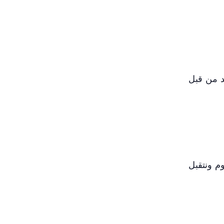
شد من قبل
م ونتقبل