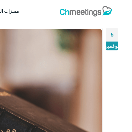
مميزات ال
6
نوفمبر