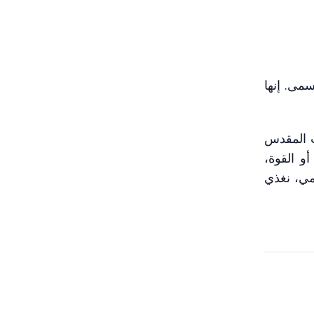
مى. إنها
ب المقدس
و القوة،
ومي، نغذي