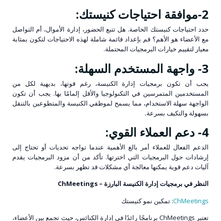
2-
موافقة احتياجات كنيستك:
حدد احتياجات كنيستك الخاصة. هل تتبع الحضور، إدارة الأموال، أم التواصل
مع الأعضاء هو الأهم؟ قم بإعداد قائمة شاملة لهذه الاحتياجات لتكون بمثابة
معيار لتقييم خيارات البرمجيات المحتملة.
3- واجهة المستخدم السهلة:
يجب أن تكون برمجيات إدارة الكنيسة، رغم قوتها، بديهية لكل من
المستخدمين المتمرسين في التكنولوجيا والأقل إلمامًا بها. يجب أن تكون
الواجهة سهلة الاستخدام، مما يسمح لموظفي الكنيسة والمتطوعين بالتنقل
بسهولة والتكيف بسرعة
.
4- دعم العملاء القوي:
الدعم الفعال للعملاء أمر بالغ الأهمية عندما تواجه تحديات أو تحتاج إلى
إرشادات حول البرمجيات التي اخترتها. تأكد من أن مزود البرمجيات يقدم
آليات دعم قوية يمكنها معالجة أي مشكلات قد تظهر بسرعة.
النظر في برمجيات إدارة الكنيسة البارزة – ChMeetings
ChMeetings
: تمكين نمو كنيستك
تعتبر ChMeetings برنامجًا رائدًا في إدارة الكنائس، حيث تجمع بين الأعضاء،