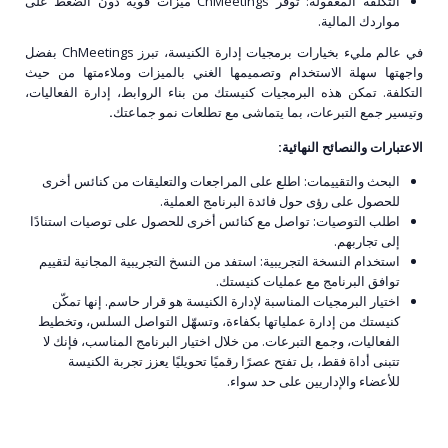
التكلفة المعقولة: توفر ChMeetings ميزات قوية دون الضغط على
مواردك المالية.
في عالم مليء بخيارات برمجيات إدارة الكنيسة، تبرز ChMeetings بفضل
واجهتها سهلة الاستخدام وتصميمها الغني بالميزات وملاءمتها من حيث
التكلفة. تمكن هذه البرمجيات كنيستك من بناء الروابط، إدارة الفعاليات،
وتيسير جمع التبرعات، بما يتماشى مع تطلعات نمو جماعتك
.
الاعتبارات والنصائح النهائية:
البحث والتقييمات: اطلع على المراجعات والتعليقات من كنائس أخرى
للحصول على رؤى حول فائدة البرنامج العملية.
اطلب التوصيات: تواصل مع كنائس أخرى للحصول على توصيات استنادًا
إلى تجاربهم.
استخدام النسخة التجريبية: استفد من النسخ التجريبية المجانية لتقييم
توافق البرنامج مع عمليات كنيستك.
اختيار البرمجيات المناسبة لإدارة الكنيسة هو قرار حاسم. إنها تمكّن
كنيستك من إدارة عملياتها بكفاءة، وتسهّل التواصل السلس، وتخطيط
الفعاليات، وجمع التبرعات. من خلال اختيار البرنامج المناسب، فإنك لا
تتبنى أداة فقط، بل تفتح عصرًا رقميًا تحويليًا يعزز تجربة الكنيسة
للأعضاء والإداريين على حد سواء.