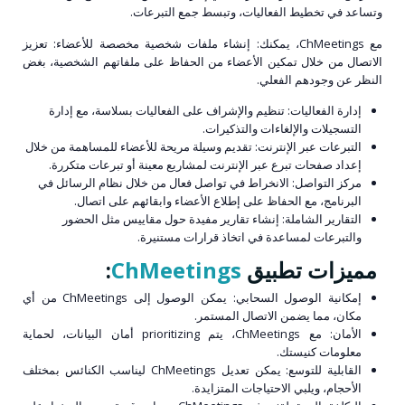
وتساعد في تخطيط الفعاليات، وتبسط جمع التبرعات.
مع ChMeetings، يمكنك: إنشاء ملفات شخصية مخصصة للأعضاء: تعزيز
الاتصال من خلال تمكين الأعضاء من الحفاظ على ملفاتهم الشخصية، بغض
النظر عن وجودهم الفعلي.
إدارة الفعاليات: تنظيم والإشراف على الفعاليات بسلاسة، مع إدارة
التسجيلات والإلغاءات والتذكيرات.
التبرعات عبر الإنترنت: تقديم وسيلة مريحة للأعضاء للمساهمة من خلال
إعداد صفحات تبرع عبر الإنترنت لمشاريع معينة أو تبرعات متكررة.
مركز التواصل: الانخراط في تواصل فعال من خلال نظام الرسائل في
البرنامج، مع الحفاظ على إطلاع الأعضاء وابقائهم على اتصال.
التقارير الشاملة: إنشاء تقارير مفيدة حول مقاييس مثل الحضور
والتبرعات لمساعدة في اتخاذ قرارات مستنيرة.
مميزات تطبيق
ChMeetings
:
إمكانية الوصول السحابي: يمكن الوصول إلى ChMeetings من أي
مكان، مما يضمن الاتصال المستمر.
الأمان: مع ChMeetings، يتم prioritizing أمان البيانات، لحماية
معلومات كنيستك.
القابلية للتوسع: يمكن تعديل ChMeetings ليناسب الكنائس بمختلف
الأحجام، ويلبي الاحتياجات المتزايدة.