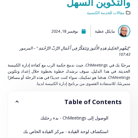
والتكوين السهل
مقالات للخدمة الكنسية
مايكل عطية
نوفمبر 18, 2024
“لِيَفْهَمِ الحَكِيمُ هَذِهِ الأُمُورَ وَيَتَفَكَّرْ فِي أَعْمَالِ الرَّبِّ الرَّحْمَةِ.” – المزمور
107:43
مرحبًا بك في ChMeetings، حيث ندمج حكمة الرب مع كفاءة إدارة الكنيسة
الحديثة. في هذا الدليل، سوف نرشدك خطوة بخطوة خلال إعداد وتكوين
ChMeetings. هدفنا هو تمكينك، سواء كنت جديدًا في هذه الرحلة أو مسافرًا
متمرسًا، للاستفادة القصوى من برنامج إدارة الكنيسة لدينا.
Table of Contents
الوصول إلى ChMeetings - بدء رحلتك
استكشاف لوحة القيادة - مركز القيادة الخاص بك