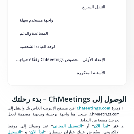
التنقل السريع
واجهة مستخدم سهلة
المساعدة والدعم
لوحة القيادة الشخصية
الإعداد الأولي - تخصيص ChMeetings وفقًا لاحتياجاتك
الأسئلة المتكررة
الوصول إلى ChMeetings – بدء رحلتك
زيارة
ChMeetings.com
افتح متصفح الإنترنت الخاص بك وانتقل إلى
ChMeetings.com. ستجد هنا واجهة ترحيبية وبديهية مصممة لجعل
تجربتك ممتعة من البداية.
اختر “
ابدأ الآن
” أو “
التسجيل المجاني
”
عند وصولك إلى موقعنا
الإلكتروني، ستُعرض عليك خياران بسيطان: “
ابدأ الآن
”
و
“
التسجيل