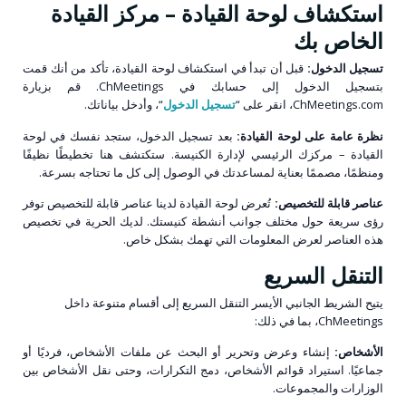
استكشاف لوحة القيادة – مركز القيادة
الخاص بك
تسجيل الدخول:
قبل أن تبدأ في استكشاف لوحة القيادة، تأكد من أنك قمت
بتسجيل الدخول إلى حسابك في ChMeetings. قم بزيارة
ChMeetings.com، انقر على “
تسجيل الدخول
“، وأدخل بياناتك.
نظرة عامة على لوحة القيادة:
بعد تسجيل الدخول، ستجد نفسك في لوحة
القيادة – مركزك الرئيسي لإدارة الكنيسة. ستكتشف هنا تخطيطًا نظيفًا
ومنظمًا، مصممًا بعناية لمساعدتك في الوصول إلى كل ما تحتاجه بسرعة.
عناصر قابلة للتخصيص:
تُعرض لوحة القيادة لدينا عناصر قابلة للتخصيص توفر
رؤى سريعة حول مختلف جوانب أنشطة كنيستك. لديك الحرية في تخصيص
هذه العناصر لعرض المعلومات التي تهمك بشكل خاص.
التنقل السريع
يتيح الشريط الجانبي الأيسر التنقل السريع إلى أقسام متنوعة داخل
ChMeetings، بما في ذلك:
الأشخاص:
إنشاء وعرض وتحرير أو البحث عن ملفات الأشخاص، فرديًا أو
جماعيًا. استيراد قوائم الأشخاص، دمج التكرارات، وحتى نقل الأشخاص بين
الوزارات والمجموعات.