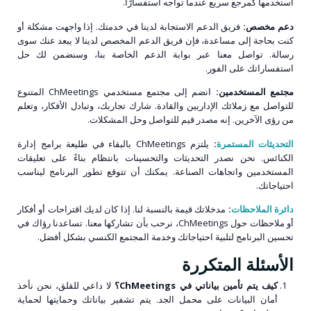
استخدمها كمرجع سريع عندما تواجه استفسارًا.
دعم مخصص:
فريق الدعم الاستجابة لدينا في خدمتك. إذا واجهت مشكلة أو
كنت بحاجة إلى مساعدة، فإن فريق الدعم المخصص لدينا لا يبعد عنك سوى
رسالة. تواصل معنا عبر بوابة الدعم الخاصة بنا، وسنضمن لك حل
استفساراتك على الفور.
مجتمع المستخدمين:
انضم إلى مجتمع مستخدمي ChMeetings المتنوع
للتواصل مع زملائك الإداريين والقادة. شارك تجاربك، وتبادل الأفكار، وتعلم
من رؤى الآخرين. إنه مصدر قيم للتواصل وحل المشكلات.
التحديثات المستمرة
:
يلتزم ChMeetings بالبقاء في طليعة برامج إدارة
الكنائس. نحن نصدر التحديثات والتحسينات بانتظام بناءً على تعليقات
المستخدمين واتجاهات الصناعة. يمكنك أن تتوقع تطور البرنامج ليناسب
احتياجاتك.
دائرة الملاحظات
:
مدخلاتك قيمة بالنسبة لنا. إذا كان لديك اقتراحات أو أفكار
أو ملاحظات حول ChMeetings، نرحب بأن تشاركها معنا. تساعدنا رؤاك في
تحسين البرنامج لتلبية احتياجاتك وخدمة المجتمع الكنسي بشكل أفضل.
الأسئلة المتكررة
كيف يتم تأمين بياناتي في ChMeetings؟
لا داعي للقلق، نحن نأخذ
أمان البيانات على محمل الجد. يتم تشفير بياناتك وحمايتها لحماية