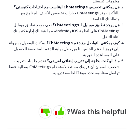
معلومات كنيستك.
هل يمكنني تخصيص ChMeetings ليتناسب مع احتياجات كنيستي؟
بالتأكيد! يوفر ChMeetings خيارات تخصيص لتكييف البرنامج مع
متطلباتك الخاصة.
هل يوجد تطبيق موبايل لـ ChMeetings؟
نعم، يوجد تطبيق موبايل لـ
ChMeetings على أنظمة iOS وAndroid، مما يتيح لك إدارة كنيستك
أثناء التنقل.
كيف يمكنني التواصل مع دعم ChMeetings؟
يمكنك الوصول بسهولة
إلى فريق الدعم الخاص بنا من خلال بوابة الدعم المخصصة للحصول
على المساعدة الفورية.
ماذا لو كنت بحاجة إلى تدريب إضافي لفريقي؟
نقدم جلسات تدريب
شخصية لضمان أن فريقك مستعد لاستخدام ChMeetings بفعالية. فقط
تواصل معنا، وسنحدد موعدًا لجلسة تدريبية.
Was this helpful?