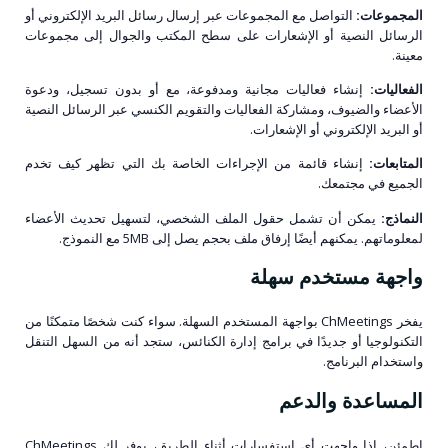
المجموعات:
التواصل مع المجموعات عبر إرسال رسائل البريد الإلكتروني أو
الرسائل النصية أو الإشعارات على سطح المكتب والجوال إلى مجموعات
معينة.
الفعاليات:
إنشاء فعاليات مجانية ومدفوعة، مع أو بدون تسجيل، ودعوة
الأعضاء والضيوف، ومشاركة الفعاليات والتقويم الكنسي عبر الرسائل النصية
أو البريد الإلكتروني أو الإشعارات.
المتابعات:
إنشاء قائمة من الإجراءات الخاصة بك التي تظهر كيف تخدم
الجميع في مجتمعك.
النماذج:
يمكن أن تشمل حقول الملف الشخصي، لتسهيل تحديث الأعضاء
لمعلوماتهم. يمكنهم أيضًا إرفاق ملف بحجم يصل إلى 5MB مع النموذج.
واجهة مستخدم سهلة
يفخر ChMeetings بواجهة المستخدم السهلة. سواء كنت شخصًا متمكنًا من
التكنولوجيا أو جديدًا في برامج إدارة الكنائس، ستجد أنه من السهل التنقل
واستخدام البرنامج.
المساعدة والدعم
اطمئن، إذا واجهت أي استفسارات أثناء الطريق، يوفر لك ChMeetings