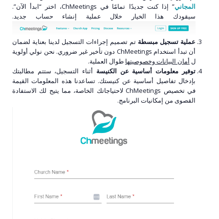
المجاني
” إذا كنت جديدًا تمامًا في ChMeetings، اختر “ابدأ الآن”.
سيقودك هذا الخيار خلال عملية إنشاء حساب جديد.
عملية تسجيل مبسطة
تم تصميم إجراءات التسجيل لدينا بعناية لضمان
أن تبدأ استخدام ChMeetings دون تأخير غير ضروري. نحن نولي أولوية
ل
أمان البيانات وخصوصيتها
طوال العملية.
توفير معلومات أساسية عن الكنيسة
أثناء التسجيل، ستتم مطالبتك
بإدخال تفاصيل أساسية عن كنيستك. تساعدنا هذه المعلومات القيمة
في تخصيص ChMeetings لاحتياجاتك الخاصة، مما يتيح لك الاستفادة
القصوى من إمكانيات البرنامج.