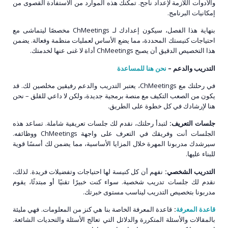
والأدوات اللازمة لإعداد ناجح. تمكِّنك هذه الموارد من الاستفادة القصوى من
إمكانيات البرنامج.
بنهاية هذا الفصل، سيكون إعدادك لـ ChMeetings مخصصًا ليتماشى مع
احتياجات كنيستك المحددة، مما يضع الأساس لعمليات منظمة وفعالة. يضمن
هذا التخصيص الدقيق أن يصبح ChMeetings أداة لا غنى عنها لخدمتك.
التدريب والدعم –
نحن هنا للمساعدة
في رحلتك مع ChMeetings، يعتبر التدريب والدعم رفيقين مخلصين لك. قد
يكون من الصعب التكيف مع منصة برمجية جديدة، ولكن لا داعي للقلق – نحن
هنا لإرشادك في كل خطوة على الطريق.
جلسات التعريف:
لتبدأ رحلتك، نقدم لك جلسات تعريفية شاملة. تساعد هذه
الجلسات أنت وفريقك في التعرف على واجهة ChMeetings ووظائفه.
سيرشدك مدربونا المهرة خلال المزايا الأساسية، مما يضمن لك أسسًا قوية
للبناء عليها.
التدريب الشخصي:
نفهم أن كل كنيسة لها احتياجات وتفضيلات فريدة. لذلك،
نقدم لك جلسات تدريب شخصية. سواء كنت خبيرًا تقنيًا أو مبتدئًا، يقوم
مدربونا بتخصيص التدريب ليناسب مستوى خبرتك.
قاعدة المعرفة
:
قاعدة المعرفة الخاصة بنا هي كنز من المعلومات. فهي مليئة
بالمقالات والأسئلة المتكررة والدلائل التي تعالج الأسئلة والتحديات الشائعة.