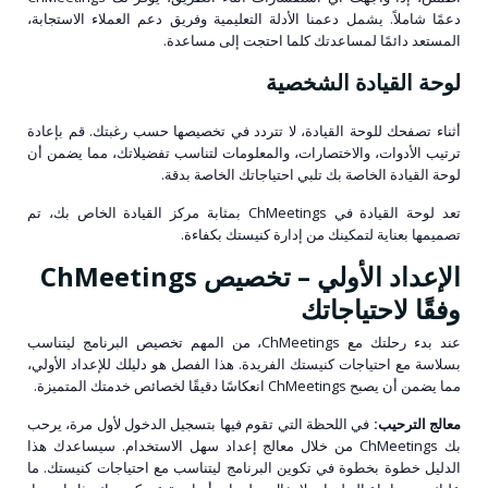
دعمًا شاملاً. يشمل دعمنا الأدلة التعليمية وفريق دعم العملاء الاستجابة،
المستعد دائمًا لمساعدتك كلما احتجت إلى مساعدة.
لوحة القيادة الشخصية
أثناء تصفحك للوحة القيادة، لا تتردد في تخصيصها حسب رغبتك. قم بإعادة
ترتيب الأدوات، والاختصارات، والمعلومات لتناسب تفضيلاتك، مما يضمن أن
لوحة القيادة الخاصة بك تلبي احتياجاتك الخاصة بدقة.
تعد لوحة القيادة في ChMeetings بمثابة مركز القيادة الخاص بك، تم
تصميمها بعناية لتمكينك من إدارة كنيستك بكفاءة.
الإعداد الأولي – تخصيص ChMeetings
وفقًا لاحتياجاتك
عند بدء رحلتك مع ChMeetings، من المهم تخصيص البرنامج ليتناسب
بسلاسة مع احتياجات كنيستك الفريدة. هذا الفصل هو دليلك للإعداد الأولي،
مما يضمن أن يصبح ChMeetings انعكاسًا دقيقًا لخصائص خدمتك المتميزة.
معالج الترحيب:
في اللحظة التي تقوم فيها بتسجيل الدخول لأول مرة، يرحب
بك ChMeetings من خلال معالج إعداد سهل الاستخدام. سيساعدك هذا
الدليل خطوة بخطوة في تكوين البرنامج ليتناسب مع احتياجات كنيستك. ما