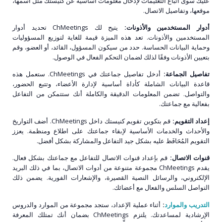
عليك سوى اتباع التعليمات لإدخال معلومات أساسية عن كنيستك مثل اسمها،
موقعها، وتفاصيل الاتصال.
أدوار المستخدمين والأذونات:
يتيح لك ChMeetings تحديد أدوار
المستخدمين والأذونات. تعد هذه الميزة قيمة للغاية لتوزيع المسؤوليات
وحماية البيانات الحساسة. حدد من سيكون المسؤول، القائد، أو العضو، وقم
بتعيين الأذونات وفقًا لذلك لضمان التحكم الفعال في الوصول.
تفاصيل الجماعة:
أدخل تفاصيل جماعتك في ChMeetings. ستعمل هذه
قاعدة البيانات الشاملة كأداة أساسية لإدارة الأعضاء، وتتبع الحضور،
والتواصل. تضمن المعلومات الدقيقة والكاملة أنك ستتمكن من التفاعل
بفعالية مع جماعتك.
إعداد التقويم:
قم بتكوين تقويم كنيستك داخل ChMeetings. أضف التواريخ
والأحداث والخدمات الأساسية لإبقاء جماعتك على اطلاع ومنظمة. يعزز
التقويم المُحَافَظ عليه بشكل جيد التفاعل والمشاركة بشكل أفضل.
قنوات الاتصال:
قم بإعداد قنوات الاتصال للتفاعل مع جماعتك بشكل فعال.
يقدم ChMeetings مجموعة متنوعة من أدوات الاتصال، بما في ذلك البريد
الإلكتروني، والرسائل النصية القصيرة، والإشعارات الفورية. يضمن ذلك
التواصل السلس والفعال مع أعضائك.
التدريب والموارد
:
أثناء عملية الإعداد، ستجد مجموعة من الموارد والدروس
الإرشادية لمساعدتك. يلتزم ChMeetings بضمان أنك تمتلك المعرفة