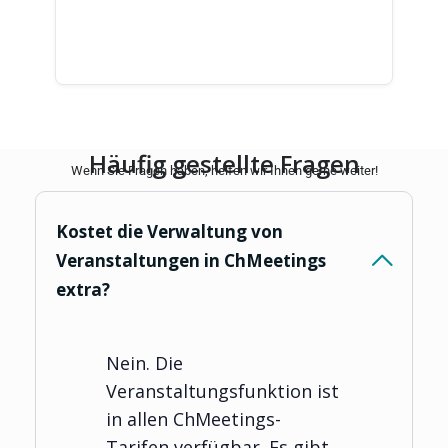
Häufig gestellte Fragen
Wenn Sie Fragen haben, helfen wir Ihnen gerne weiter!
Kostet die Verwaltung von
Veranstaltungen in ChMeetings
extra?
Nein. Die
Veranstaltungsfunktion ist
in allen ChMeetings-
Tarifen verfügbar. Es gibt