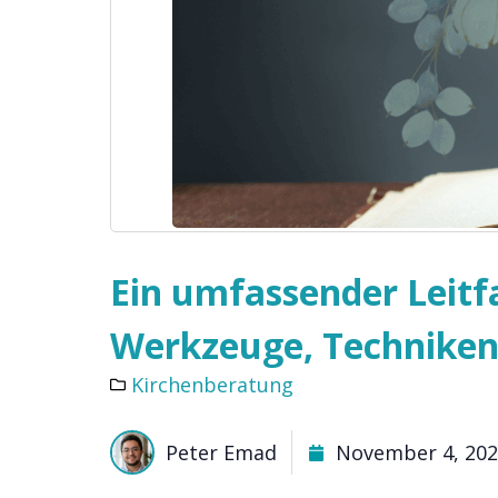
Ein umfassender Leitf
Werkzeuge, Technike
Kirchenberatung
Peter Emad
November 4, 20