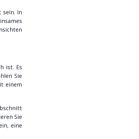
sein. In
einsames
insichten
h ist. Es
ählen Sie
it einem
bschnitt
ieren Sie
ein, eine