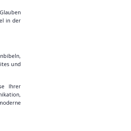
 Glauben
el in der
nbibeln,
ites und
se Ihrer
ikation,
 moderne