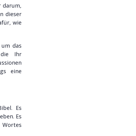
ur darum,
n dieser
für, wie
, um das
die Ihr
ussionen
ngs eine
ibel. Es
eben. Es
es Wortes