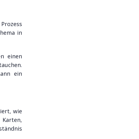
 Prozess
Thema in
en einen
utauchen.
kann ein
iert, wie
 Karten,
ständnis