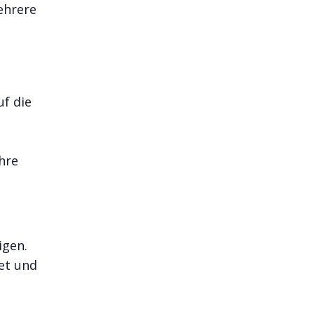
ehrere
uf die
hre
igen.
et und