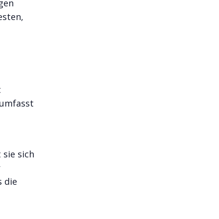
ngen
esten,
t
 umfasst
sie sich
r
 die