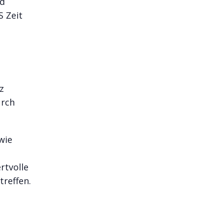
nd
 Zeit
z
urch
wie
rtvolle
treffen.