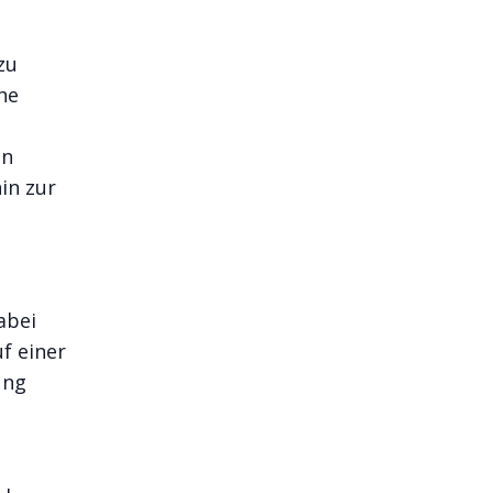
zu
he
en
in zur
abei
uf einer
ung