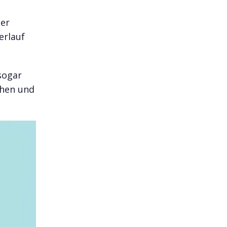
ner
erlauf
sogar
ehen und