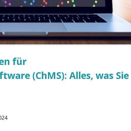
en für
tware (ChMS): Alles, was Sie
024