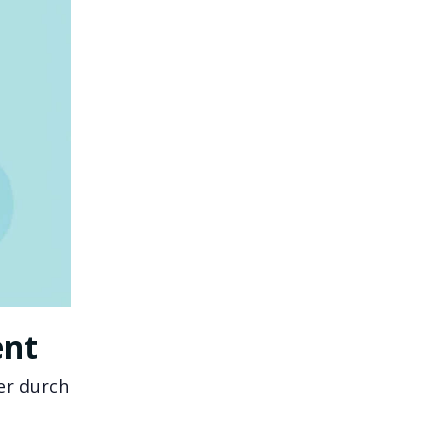
ent
er durch