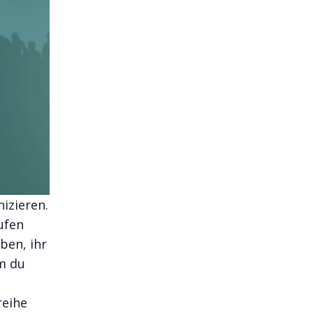
izieren.
ufen
ben, ihr
em du
reihe