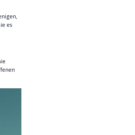
enigen,
ie es
ie
ffenen