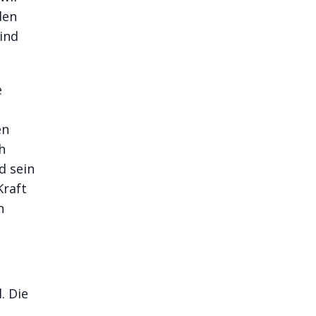
den
ind
e
en
h
d sein
Kraft
n
. Die
l