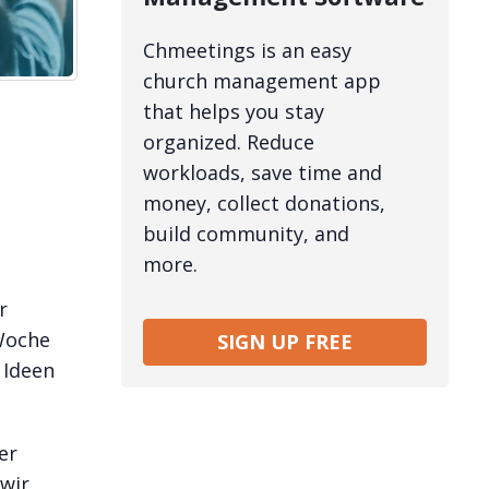
Chmeetings is an easy
church management app
that helps you stay
organized. Reduce
workloads, save time and
money, collect donations,
build community, and
more.
r
 Woche
SIGN UP FREE
 Ideen
er
wir