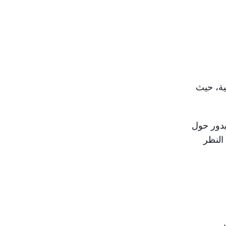
ية، حيث
 يدور حول
النظر