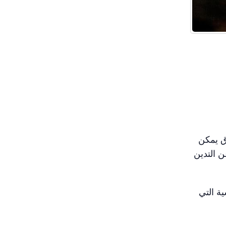
ق يمكن
ن التدين
ة التي