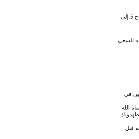
خطبة الجبل هي مجموعة من التعاليم التي قدمها يسوع في بداية خدمته. تم تسجيلها في إنجيل متى، من الأصحاح 5 إلى
عه للسعي
يين في
يا الله.
ضطهدونك.
ه قبل