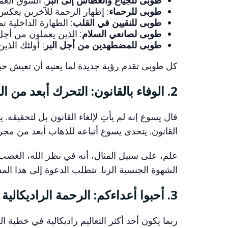
طوبى للرحماء
: إظهار الرحمة للآخرين يعك
طوبى للنقيين في القلب
: الطهارة الداخلية تمن
طوبى لصانعي السلام
: الذين يعملون من أجل
طوبى للمضطهدين من أجل البر
: أولئك الذي
كل طوبى تقدم رؤية جديدة لما يعنيه أن تعيش حياة
2. الوفاء بالقانون: التحرك أبعد من القانونية
قال يسوع إنه لم يأتِ لإلغاء القانون بل لتحقيقه. ي
القانون. يتحدى يسوع أتباعه للذهاب أبعد من مجرد
علم، على سبيل المثال، أنه في نظر الله، الغضب 
الشهوة الجنسية الزنا. تتطلب الدعوة إلى هذا ال
3. أحبوا أعداءكم: الرحمة الراديكالية
ربما يكون أحد أكثر التعاليم راديكالية في خطبة 