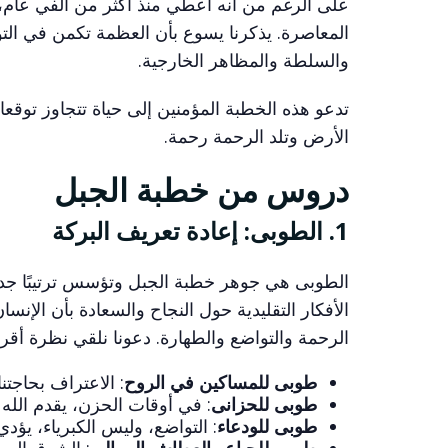
على الرغم من أنه أُعطي منذ أكثر من ألفي عام، إ
المعاصرة. يذكرنا يسوع بأن العظمة تكمن في التواض
والسلطة والمظاهر الخارجية.
تدعو هذه الخطبة المؤمنين إلى حياة تتجاوز توق
الأرض وتلد الرحمة رحمة.
دروس من خطبة الجبل
1. الطوبى: إعادة تعريف البركة
الطوبى هي جوهر خطبة الجبل وتؤسس ترتيبًا جديدً
الأفكار التقليدية حول النجاح والسعادة بأن الإنس
الرحمة والتواضع والطهارة. دعونا نلقي نظرة أقرب
طوبى للمساكين في الروح
: الاعتراف بحاجتنا
طوبى للحزانى
: في أوقات الحزن، يقدم الله ا
طوبى للودعاء
: التواضع، وليس الكبرياء، يؤدي
طوبى للجياع والعطاش إلى البر
: الشوق العم