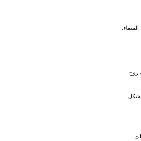
السماء.
ى روح
 يشكل
ات