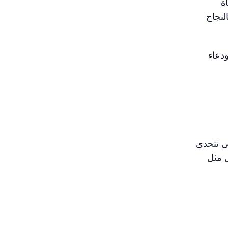
ة
لنجاح
دعاء
بى تتحدى
ل مثل