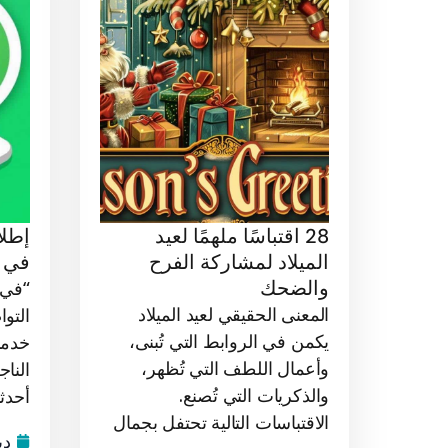
28 اقتباسًا ملهمًا لعيد
إطل
الميلاد لمشاركة الفرح
في ا
والضحك
“في ا
المعنى الحقيقي لعيد الميلاد
التو
يكمن في الروابط التي تُبنى،
خدمة
وأعمال اللطف التي تُظهر،
النا
والذكريات التي تُصنع.
أحدثت
الاقتباسات التالية تحتفل بجمال
ديس