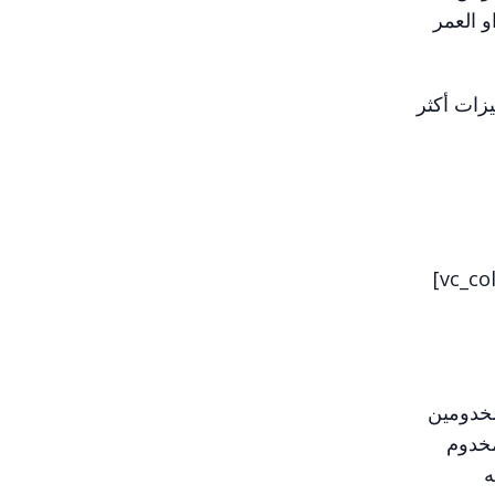
و العمر
تعطي مميزات أكثر
[/vc_column_text][vc_gallery interval=”3″ images=”3257,3258,3256″ img_size=”medium”][/vc_column]
 مع المخدومين
مخدوم
ه