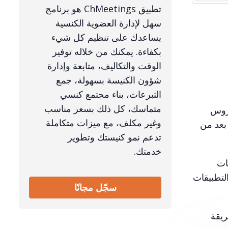
تطبيق ChMeetings هو برنامج
سهل لإدارة العضوية الكنسية
يساعدك على تنظيم كل شيء
بكفاءة. يمكنك من خلاله توفير
الوقت والتكاليف، متابعة وإدارة
شؤون الكنيسة بسهولة، جمع
التبرعات، بناء مجتمع كنسي
متماسك، كل ذلك بسعر مناسب
لفيروس
وغير مكلف، مع ميزات متكاملة
بعد من
تدعم نمو كنيستك وتطوير
خدمتك.
Youو كذلك تطبيقات
Google وMicrosoft Teams. جميع هذه التطبيقات
سجّل مجانًا
طريقة