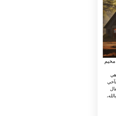
مخيم
هي
تآخي
ال
لله،