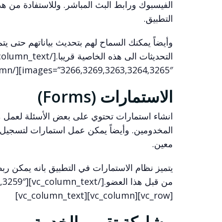
الفيسبوك ورابط البث المباشر. وللاستفادة من ه
التطبيق.
وأيضاً يمكنك السماح لهم بتحديث بياناتهم حتى ي
images=”3266,3269,3263,3264,3265″][/vc_column][/vc_row][vc_row][vc_column][vc_column_text]
الاستمارات (Forms)
انشاء استمارات تحتوي على بعض الأسئلة لعمل م
المخدومين. وأيضاً يمكن عمل استمارات لتسجيل ب
معين.
يتميز نظام الاستمارات في التطبيق بانه يمكن ربط
[vc_row][vc_column][vc_column_text]
مشاركة تقويم الخدمة