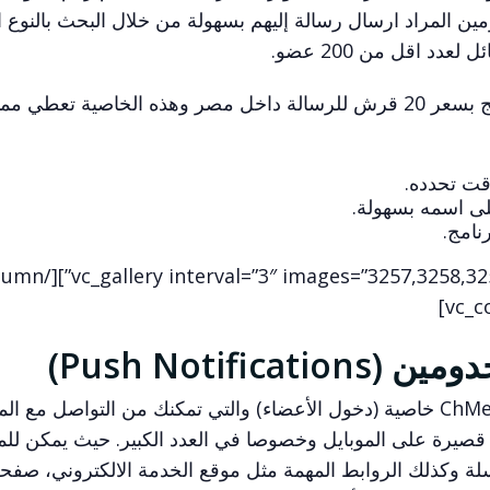
ين المراد ارسال رسالة إليهم بسهولة من خلال البحث بالنوع ا
د اقل من 200 عضو.
2) من خلال شراء رصيد رسائل من داخل البرنامج بسعر 20 قرش للرسالة داخل مصر وهذه الخاصية 
قت تحدده.
ى اسمه بسهولة.
نامج.
Push Notif)
من التحديثات المهمة الجديدة في تطبيق ChMeetings خاصية (دخول الأعضاء) والتي تمكنك من التواصل
 قصيرة على الموبايل وخصوصا في العدد الكبير. حيث يمكن لل
سلة وكذلك الروابط المهمة مثل موقع الخدمة الالكتروني، صفح