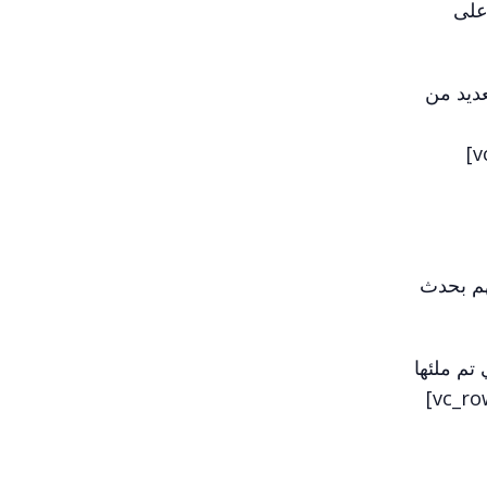
على
عديد من
هم بحدث
تم ملئها
من قبل هذا العضو.[/vc_column_text][vc_gallery interval=”3″ images=”3260,3259″][/vc_column][/vc_row]