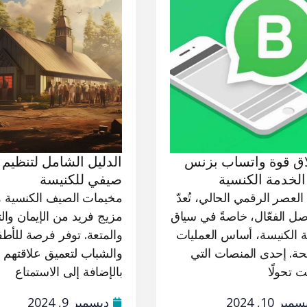
اق قوة واتساب بزنس
الدليل الشامل لتنظيم 
لخدمة الكنسية
صيفي للكنيسة
لعصر الرقمي الحالي، تُعدّ
مخيمات الصيف الكنسية 
اصل الفعّال، خاصةً في سياق
مزيج فريد من الإيمان وال
 الكنيسة، أساس العمليات
والمتعة. توفر فرصة للأطف
جحة. إحدى المنصات التي
والشباب لتعميق علاقتهم با
 تحولًا
بالإضافة إلى الاستمتاع
مبر 10, 2024
ديسمبر 9, 2024