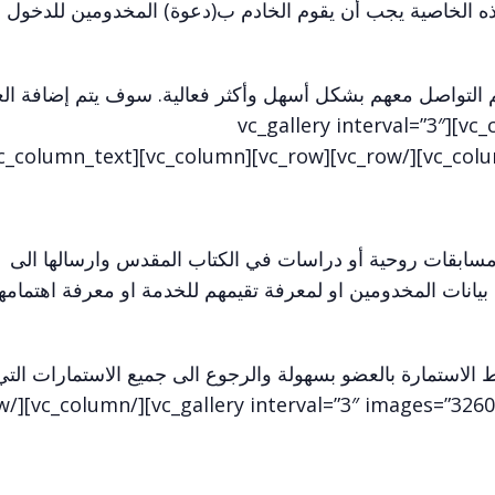
ذه الخاصية يجب أن يقوم الخادم ب(دعوة) المخدومين للدخول 
تم التواصل معهم بشكل أسهل وأكثر فعالية. سوف يتم إضافة ال
التحديثات الى هذه الخاصية قريبا.[/vc_column_text][vc_gallery interval=”3″
سابقات روحية أو دراسات في الكتاب المقدس وارسالها الى
يانات المخدومين او لمعرفة تقيمهم للخدمة او معرفة اهتمام
 الاستمارة بالعضو بسهولة والرجوع الى جميع الاستمارات التي 