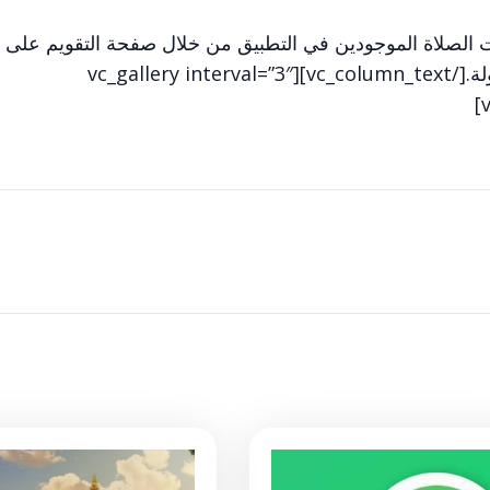
 الصلاة الموجودين في التطبيق من خلال صفحة التقويم على 
الكنيسة او صفحة الفيسبوك مع المخدومين بسهولة.[/vc_column_text][vc_gallery interval=”3″