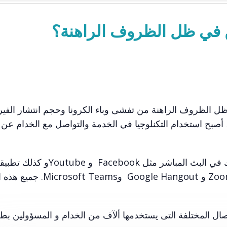
 في ظل الظروف الراهنة؟
vc_row][vc_column][vc_colum]في ظل الظروف الراهنة من تفشى وباء الكرونا وحجم انتشار ا
 أصبح استخدام التكنلوجيا في الخدمة والتواصل مع الخدام عن 
هناك العديد من التطبيقات التي يمكن ان تساعدك في البث المباشر مثل Facebook و tube
تساعد على عمل اجتماعات على الإنترنت مثل Zoom و  Hangout
يد من وسائل الإتصال المختلفة التى يستخدمها ألآف من الخدام و المسؤولين ب