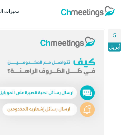
مميزات ال
5
أبريل