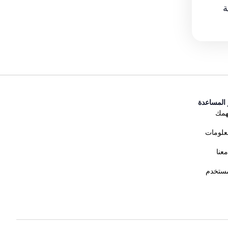
ة
 المساعدة
همك
علومات
عنا
مستخدم