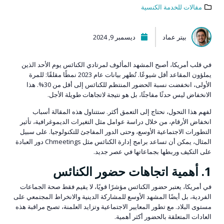
مقالات للخدمة الكنسية
بيتر عماد
ديسمبر 9, 2024
في قلب أمريكا، أصبح المشهد المألوف لمرتادي الكنائس يوم الأحد الذين
يملؤون المقاعد أقل شيوعًا. تُظهر بيانات عام 2023 نمطًا مقلقًا: للمرة
الأولى، انخفضت نسبة الحضور المنتظم للكنائس إلى أقل من 30%. هذا
الانخفاض ليس حدثًا مفاجئًا، بل هو نتيجة لاتجاهات طويلة الأجل.
لفهم هذا التحول، نحتاج إلى التعمق أكثر. ستتناول هذه المقالة أسباب
انخفاض الأرقام، من خلال دراسة عوامل مثل التغيرات الديموغرافية، تأثير
التطورات الاجتماعية الأوسع، وحتى الدور المفاجئ للتكنولوجيا. على سبيل
المثال، يمكن أن تساعد برامج إدارة الكنائس مثل Chmeetings دور العبادة
على التكيف وربطها بجماعاتها في عصر جديد.
1. أهمية اتجاهات حضور الكنائس
في أمريكا، يعتبر حضور الكنائس مؤشرًا قويًا، لا يقيم فقط صحة الجماعات
الفردية، بل أيضًا المشهد الأوسع للمشاركة الدينية والانخراط المجتمعي على
مستوى البلاد. مع تطور المعايير الاجتماعية وتزايد العلمنة، تصبح مراقبة هذه
العادات المتعلقة بالحضور أكثر أهمية.