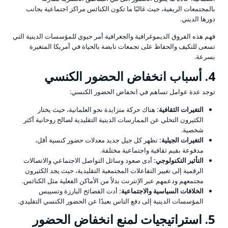
بالمجتمعات الريفية، حيث غالبًا ما تكون الكنائس مراكز اجتماعية بجانب
دورها الديني.
فهم هذه الفروق الديموغرافية والجغرافية أمر حيوي للمؤسسات الدينية التي
تسعى للتكيف والحفاظ على تجمعات نابضة بالحياة في أمريكا المتغيرة
بسرعة.
4. أسباب انخفاض الحضور الكنسي
توجد عدة عوامل تساهم في انخفاض الحضور الكنسي:
التغيرات الثقافية:
هناك حركة متزايدة نحو العلمانية، حيث يختار
الكثيرون التخلي عن الممارسات الدينية التقليدية لصالح روحانية أكثر
شخصية.
التغيرات الجيلية:
تظهر كل جيل جديد معدلات حضور كنسية أقل،
مدفوعة بقيم ثقافية واجتماعية مختلفة.
التأثير التكنولوجي:
أدى صعود وسائل التواصل الاجتماعي والاتصالات
الرقمية إلى تغيير التفاعلات المجتمعية التقليدية، حيث يجد الكثيرون
مجتمعهم ودعمهم عبر الإنترنت بدلاً من الأماكن الفعلية مثل الكنائس.
الخلافات السياسية والاجتماعية:
أدت الفضائح البارزة وتسييس
المؤسسات الدينية إلى دفع الناس بعيدًا عن الحضور الكنسي التقليدي.
5. استراتيجيات لمنع انخفاض الحضور