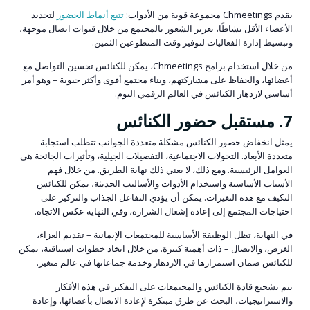
يقدم Chmeetings مجموعة قوية من الأدوات:
تتبع أنماط الحضور
لتحديد
الأعضاء الأقل نشاطًا، تعزيز الشعور بالمجتمع من خلال قنوات اتصال موجهة،
وتبسيط إدارة الفعاليات لتوفير وقت المتطوعين الثمين.
من خلال استخدام برامج Chmeetings، يمكن للكنائس تحسين التواصل مع
أعضائها، والحفاظ على مشاركتهم، وبناء مجتمع أقوى وأكثر حيوية – وهو أمر
أساسي لازدهار الكنائس في العالم الرقمي اليوم.
7. مستقبل حضور الكنائس
يمثل انخفاض حضور الكنائس مشكلة متعددة الجوانب تتطلب استجابة
متعددة الأبعاد. التحولات الاجتماعية، التفضيلات الجيلية، وتأثيرات الجائحة هي
العوامل الرئيسية. ومع ذلك، لا يعني ذلك نهاية الطريق. من خلال فهم
الأسباب الأساسية واستخدام الأدوات والأساليب الحديثة، يمكن للكنائس
التكيف مع هذه التغيرات. يمكن أن يؤدي التفاعل الجذاب والتركيز على
احتياجات المجتمع إلى إعادة إشعال الشرارة، وفي النهاية عكس الاتجاه.
في النهاية، تظل الوظيفة الأساسية للمجتمعات الإيمانية – تقديم العزاء،
الغرض، والاتصال – ذات أهمية كبيرة. من خلال اتخاذ خطوات استباقية، يمكن
للكنائس ضمان استمرارها في الازدهار وخدمة جماعاتها في عالم متغير.
يتم تشجيع قادة الكنائس والمجتمعات على التفكير في هذه الأفكار
والاستراتيجيات، البحث عن طرق مبتكرة لإعادة الاتصال بأعضائها، وإعادة