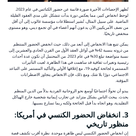
تُظهر الإحصاءات الأخيرة صورة قاتمة عن حضور الكنائس في عام 2023.
لوحظ انخفاض كبير، مما يعكس دورة بدأت تتشكل على مدى العقود القليلة
الماضية. على سبيل المثال، تُشير استطلاعات مؤسسة غالوب إلى أن أقل
من نصف الأمريكيين الآن يدعون أنهم أعضاء في أي تجمع ديني، وهو مستوى
منخفض تاريخيًا.
يمكن تتبع هذا الانخفاض إلى أبعد من ذلك، حيث انخفض الحضور المنتظم
من ذروته بنسبة 42% في أوائل العقد الأول من القرن الحادي والعشرين إلى
نسبة متواضعة تبلغ 30% في عام 2023. من المحتمل أن تكون عدة أحداث
رئيسية وتغيرات ثقافية قد ساهمت في هذا الظاهرة. لعبت التأثيرات
المستمرة لجائحة كوفيد-19، مع إغلاقها الأولي والتأكيد المستمر على التباعد
الاجتماعي، دورًا بلا شك. ومع ذلك، فإن الانخفاض يتجاوز الاضطرابات
المؤقتة.
يبدو أن تحولًا اجتماعيًا أوسع نحو الروحانية الفردية بدلاً من الدين المنظم
يحدث. يبحث الناس بشكل متزايد عن تجارب إيمانية شخصية خارج الهياكل
التقليدية، وهو اتجاه بدأ قبل الجائحة ولكنه ربما تسارع بسببها.
3. انخفاض الحضور الكنسي في أمريكا:
منظور تاريخي
إن انخفاض الحضور الكنسي ليس ظاهرة موحدة. نظرة أقرب تكشف قصة