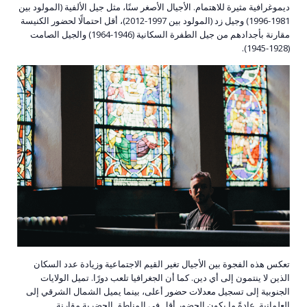
ديموغرافية مثيرة للاهتمام. الأجيال الأصغر سنًا، مثل جيل الألفية (المولود بين
1981-1996) وجيل زد (المولود بين 1997-2012)، أقل احتمالًا لحضور الكنيسة
مقارنة بأجدادهم من جيل الطفرة السكانية (1946-1964) والجيل الصامت
(1928-1945).
تعكس هذه الفجوة بين الأجيال تغير القيم الاجتماعية وزيادة عدد السكان
الذين لا ينتمون إلى أي دين. كما أن الجغرافيا تلعب دورًا. تميل الولايات
الجنوبية إلى تسجيل معدلات حضور أعلى، بينما يميل الشمال الشرقي إلى
العلمانية. عادةً ما يكون الحضور أقل في المناطق الحضرية مقارنة