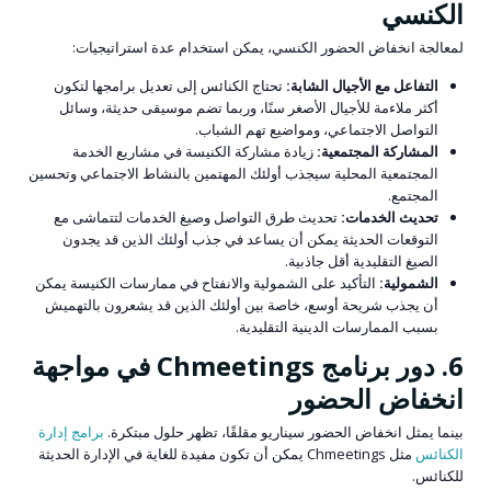
الكنسي
لمعالجة انخفاض الحضور الكنسي، يمكن استخدام عدة استراتيجيات:
التفاعل مع الأجيال الشابة:
تحتاج الكنائس إلى تعديل برامجها لتكون
أكثر ملاءمة للأجيال الأصغر سنًا، وربما تضم موسيقى حديثة، وسائل
التواصل الاجتماعي، ومواضيع تهم الشباب.
المشاركة المجتمعية:
زيادة مشاركة الكنيسة في مشاريع الخدمة
المجتمعية المحلية سيجذب أولئك المهتمين بالنشاط الاجتماعي وتحسين
المجتمع.
تحديث الخدمات:
تحديث طرق التواصل وصيغ الخدمات لتتماشى مع
التوقعات الحديثة يمكن أن يساعد في جذب أولئك الذين قد يجدون
الصيغ التقليدية أقل جاذبية.
الشمولية:
التأكيد على الشمولية والانفتاح في ممارسات الكنيسة يمكن
أن يجذب شريحة أوسع، خاصة بين أولئك الذين قد يشعرون بالتهميش
بسبب الممارسات الدينية التقليدية.
6. دور برنامج Chmeetings في مواجهة
انخفاض الحضور
بينما يمثل انخفاض الحضور سيناريو مقلقًا، تظهر حلول مبتكرة.
برامج إدارة
الكنائس
مثل Chmeetings يمكن أن تكون مفيدة للغاية في الإدارة الحديثة
للكنائس.