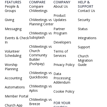
FEATURES
COMPARE
COMPANY
HELP &
People &
Compare
About Us
SUPPORT
Groups
ChMeetings
Contact Us
Product
Giving
ChMeetings vs
Updates
Security
Planning Center
Messaging
Partner
Status
ChMeetings vs
Program
Subsplash
Events & Check
Integrations
In
Developers
ChMeetings vs
Support
Church
Volunteer
Terms of
Community
Scheduling
Services
Church
Builder
Migration
(Pushpay)
Worship
Privacy Policy
Guide
Planning
ChMeetings vs
Data
QuickBooks
Accounting
Processing
Addendum
ChMeetings vs
Automations
Aplos
Cookie Policy
Member Portal
ChMeetings vs
FOR YOUR
Breeze
Church App