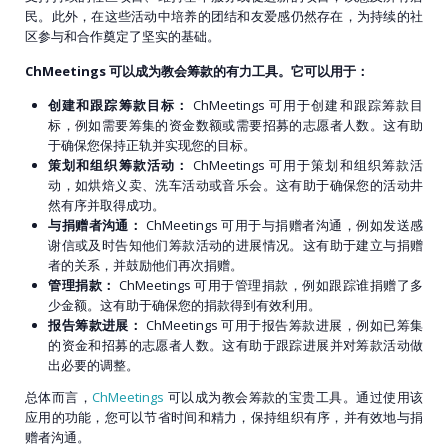
民。此外，在这些活动中培养的团结和友爱感仍然存在，为持续的社
区参与和合作奠定了坚实的基础。
ChMeetings 可以成为教会筹款的有力工具。它可以用于：
创建和跟踪筹款目标：
ChMeetings 可用于创建和跟踪筹款目
标，例如需要筹集的资金数额或需要招募的志愿者人数。这有助
于确保您保持正轨并实现您的目标。
策划和组织筹款活动：
ChMeetings 可用于策划和组织筹款活
动，如烘焙义卖、洗车活动或音乐会。这有助于确保您的活动井
然有序并取得成功。
与捐赠者沟通：
ChMeetings 可用于与捐赠者沟通，例如发送感
谢信或及时告知他们筹款活动的进展情况。这有助于建立与捐赠
者的关系，并鼓励他们再次捐赠。
管理捐款：
ChMeetings 可用于管理捐款，例如跟踪谁捐赠了多
少金额。这有助于确保您的捐款得到有效利用。
报告筹款进展：
ChMeetings 可用于报告筹款进展，例如已筹集
的资金和招募的志愿者人数。这有助于跟踪进展并对筹款活动做
出必要的调整。
总体而言，
ChMeetings
可以成为教会筹款的宝贵工具。通过使用该
应用的功能，您可以节省时间和精力，保持组织有序，并有效地与捐
赠者沟通。