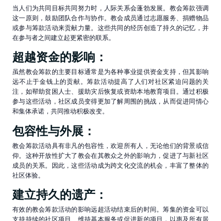
当人们为共同目标共同努力时，人际关系会蓬勃发展。教会筹款强调
这一原则，鼓励团队合作与协作。教会成员通过志愿服务、捐赠物品
或参与筹款活动来贡献力量。这些共同的经历创造了持久的记忆，并
在参与者之间建立起更紧密的联系。
超越资金的影响：
虽然教会筹款的主要目标通常是为各种事业提供资金支持，但其影响
远不止于金钱上的贡献。筹款活动提高了人们对社区紧迫问题的关
注，如帮助贫困人士、援助灾后恢复或资助本地教育项目。通过积极
参与这些活动，社区成员变得更加了解周围的挑战，从而促进同情心
和集体承诺，共同推动积极改变。
包容性与外展：
教会筹款活动具有非凡的包容性，欢迎所有人，无论他们的背景或信
仰。这种开放性扩大了教会在其教众之外的影响力，促进了与新社区
成员的关系。因此，这些活动成为跨文化交流的机会，丰富了整体的
社区体验。
建立持久的遗产：
有效的教会筹款活动的影响远超活动结束后的时间。筹集的资金可以
支持持续的社区项目、维持基本服务或促进新的项目，以惠及所有居