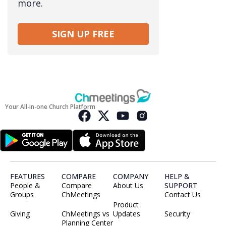
more.
SIGN UP FREE
Your All-in-one Church Platform
FEATURES
COMPARE
COMPANY
HELP &
People &
Compare
About Us
SUPPORT
Groups
ChMeetings
Contact Us
Product
Giving
ChMeetings vs
Updates
Security
Planning Center