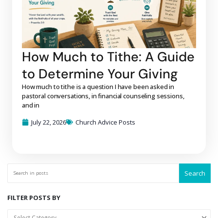
How Much to Tithe: A Guide
to Determine Your Giving
How much to tithe is a question I have been asked in
pastoral conversations, in financial counseling sessions,
and in
July 22, 2026
Church Advice Posts
Search
FILTER POSTS BY