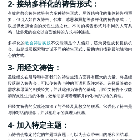
2- 接纳多样化的祷告形式：
有效的教会祷告体验包含多种祷告形式。尽管结构化的集体祷告很重
要，但引入如自发祷告、代求、感恩和冥想等多样化的祷告形式，可
以提供更加全面的灵性生活之旅。不同的祷告形式对不同的人有共
鸣，让多元的会众以自己独特的方式与神连接。
多样化的
教会祷告实践
不仅能满足个人偏好，还为灵性成长提供机
会。鼓励成员探索和尝试不同的祷告形式，帮助他们找到最能触动内
心的方式。
3- 用经文祷告：
圣经经文在引导和丰富我们的祷告生活方面具有巨大的力量。将圣经
段落融入祷告会，可以使祷告与神的言语和应许对齐。选择反映教会
需求和愿望的相关经文，并以此作为祷告的基础。用经文祷告不仅能
加深灵性生活的体验，还帮助参与者理解并内化神的话语的真理。
用经文祷告的实践还加深了与圣经及其教义的联系。它强化了祷告是
与神对话的理念，并以祂启示的真理为根基。
4- 加入特定主题：
为祷告会指定特定的主题或议题，可以为会众带来目的感和团结感。