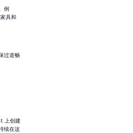
。例
古家具和
保过道畅
est 上创建
持续在这