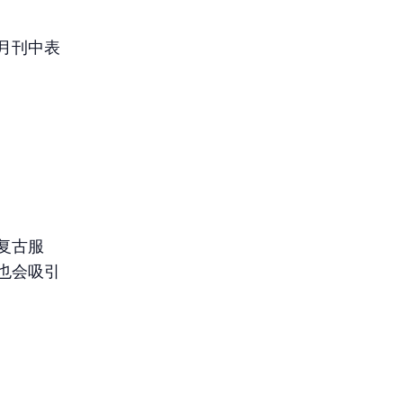
月刊中表
复古服
也会吸引