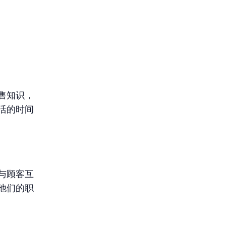
售知识，
活的时间
与顾客互
他们的职