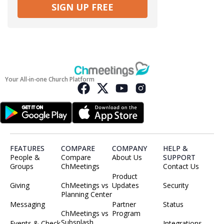
SIGN UP FREE
Your All-in-one Church Platform
FEATURES
COMPARE
COMPANY
HELP &
People &
Compare
About Us
SUPPORT
Groups
ChMeetings
Contact Us
Product
Giving
ChMeetings vs
Updates
Security
Planning Center
Messaging
Partner
Status
ChMeetings vs
Program
Subsplash
Events & Check
Integrations