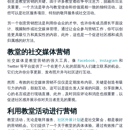
创意是教堂营销的关键。由于许多教堂都在争夺注意力，脱颖而出至
关重要。一个方法是举办与教堂使命和价值观相一致的独特活动。这
些可以是社区服务项目、特别的敬拜服务或社交活动。
另一个创意营销想法是利用你会众的才华。也许你有成员擅长平面设
计、视频制作或社交媒体管理。通过让会众参与营销工作，你可以创
造更具吸引力和真实性的内容。此外，这也是一个促进社区感和成员
归属感的好方法。
教堂的社交媒体营销
社交媒体是教堂营销的强大工具。像
Facebook
、
Instagram
和
Twitter 等平台提供了一个在更个人化的层面与人们建立联系的机会。
它们允许你分享更新、发布照片并与社区进行互动。
然而，有效的社交媒体营销不仅仅是定期发布内容。关键是创造有吸
引力的内容，鼓励互动。这可以是提出发人深省的问题、分享鼓舞人
心的名言或进行现场直播。此外，及时回应评论和消息也很重要，以
促进社区感并展示你对关注者意见的重视。
利用教堂活动进行营销
教堂活动，无论是敬拜服务、
社区外展计划
还是社交聚会，都是极好
的营销机会。它们提供了一个关于教堂的具体体验。通过有效推广这