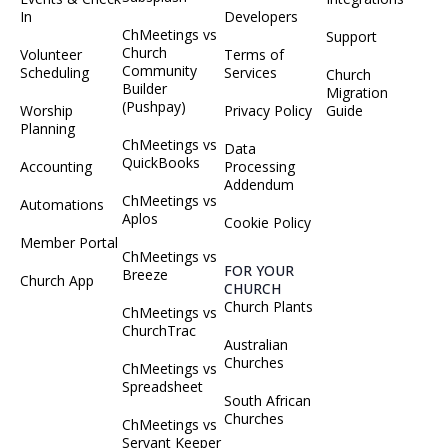
In
Developers
ChMeetings vs
Support
Church
Volunteer
Terms of
Community
Scheduling
Services
Church
Builder
Migration
(Pushpay)
Worship
Privacy Policy
Guide
Planning
ChMeetings vs
Data
QuickBooks
Accounting
Processing
Addendum
ChMeetings vs
Automations
Aplos
Cookie Policy
Member Portal
ChMeetings vs
FOR YOUR
Breeze
Church App
CHURCH
Church Plants
ChMeetings vs
ChurchTrac
Australian
Churches
ChMeetings vs
Spreadsheet
South African
Churches
ChMeetings vs
Servant Keeper