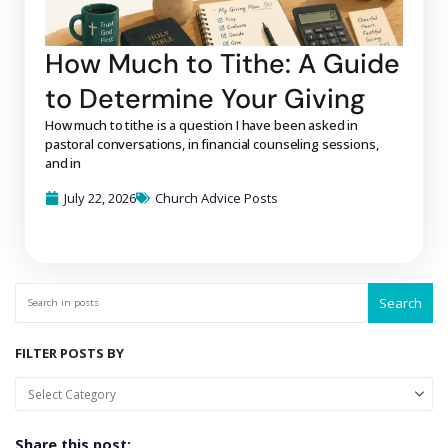
How Much to Tithe: A Guide
to Determine Your Giving
How much to tithe is a question I have been asked in
pastoral conversations, in financial counseling sessions,
and in
July 22, 2026
Church Advice Posts
Search
FILTER POSTS BY
Share this post: