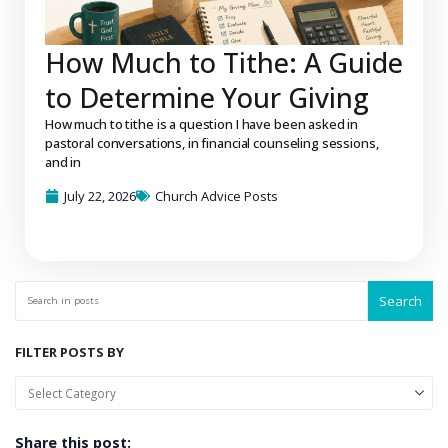
How Much to Tithe: A Guide
to Determine Your Giving
How much to tithe is a question I have been asked in
pastoral conversations, in financial counseling sessions,
and in
July 22, 2026
Church Advice Posts
Search
FILTER POSTS BY
Share this post: