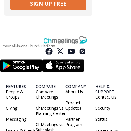
SIGN UP FREE
Your All-in-one Church Platform
FEATURES
COMPARE
COMPANY
HELP &
People &
Compare
About Us
SUPPORT
Groups
ChMeetings
Contact Us
Product
Giving
ChMeetings vs
Updates
Security
Planning Center
Messaging
Partner
Status
ChMeetings vs
Program
Subsplash
Events & Check
Integrations