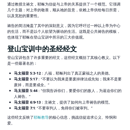
通过教授主祷文，耶稣为信徒与上帝的关系提供了一个模范。它强调
几个主题：对上帝的敬畏，顺从祂的旨意，依赖上帝供给每日所需，
以及宽恕的重要性。
祷告的简洁掩盖了其中的深刻意义，因为它呼吁过一种以上帝为中心
的生活，而不是以个人欲望为驱动的生活。这既是公共祷告的模板，
也体现了耶稣在登山宝训中所示的三大价值观。
登山宝训中的圣经经文
登山宝训包含了许多重要的经文，这些经文概括了其核心教义。以下
是一些最著名的：
马太福音 5:3-12
：八福，耶稣列出了真正蒙福之人的美德。
马太福音 5:17
：“不要以为我来是要废掉律法或先知；我来不是要
废掉，而是要成全。”
马太福音 5:44
：“但我告诉你们，要爱你们的敌人，为逼迫你们的
人祷告。”
马太福音 6:9-13
：主祷文，提供了如何向上帝祷告的模范。
马太福音 7:1
: “不要审判人，免得你们被审判。”
这些经文反映了
耶稣教导
的核心信息，挑战信徒追求公义、怜悯和
爱。