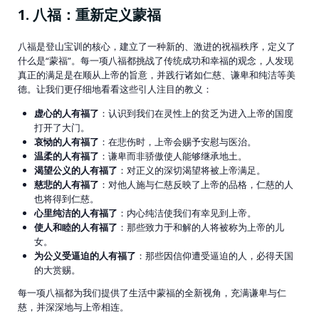
1. 八福：重新定义蒙福
八福是登山宝训的核心，建立了一种新的、激进的祝福秩序，定义了
什么是“蒙福”。每一项八福都挑战了传统成功和幸福的观念，人发现
真正的满足是在顺从上帝的旨意，并践行诸如仁慈、谦卑和纯洁等美
德。让我们更仔细地看看这些引人注目的教义：
虚心的人有福了
：认识到我们在灵性上的贫乏为进入上帝的国度
打开了大门。
哀恸的人有福了
：在悲伤时，上帝会赐予安慰与医治。
温柔的人有福了
：谦卑而非骄傲使人能够继承地土。
渴望公义的人有福了
：对正义的深切渴望将被上帝满足。
慈悲的人有福了
：对他人施与仁慈反映了上帝的品格，仁慈的人
也将得到仁慈。
心里纯洁的人有福了
：内心纯洁使我们有幸见到上帝。
使人和睦的人有福了
：那些致力于和解的人将被称为上帝的儿
女。
为公义受逼迫的人有福了
：那些因信仰遭受逼迫的人，必得天国
的大赏赐。
每一项八福都为我们提供了生活中蒙福的全新视角，充满谦卑与仁
慈，并深深地与上帝相连。