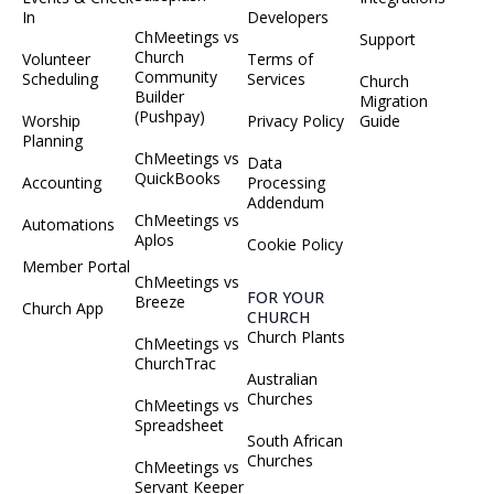
In
Developers
ChMeetings vs
Support
Church
Volunteer
Terms of
Community
Scheduling
Services
Church
Builder
Migration
(Pushpay)
Worship
Privacy Policy
Guide
Planning
ChMeetings vs
Data
QuickBooks
Accounting
Processing
Addendum
ChMeetings vs
Automations
Aplos
Cookie Policy
Member Portal
ChMeetings vs
FOR YOUR
Breeze
Church App
CHURCH
Church Plants
ChMeetings vs
ChurchTrac
Australian
Churches
ChMeetings vs
Spreadsheet
South African
Churches
ChMeetings vs
Servant Keeper