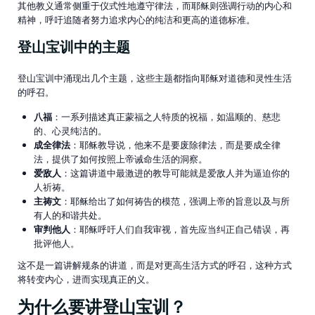
其他教义通常侧重于仪式性地遵守律法，而耶稣则强调行动的内心和
精神，呼吁追随者努力追求内心的纯洁和更高的道德标准。
登山宝训中的主题
登山宝训中涌现出几个主题，这些主题都指向耶稣对道德和灵性生活
的呼召。
八福
：一系列描述真正蒙福之人特质的祝福，如温顺的、慈悲
的、心灵纯洁的。
成全律法
：耶稣教导说，他来不是要废除律法，而是要成全律
法，提供了如何按照上帝诫命生活的洞察。
爱敌人
：这篇讲道中最激进的教导可能就是爱敌人并为逼迫你的
人祈祷。
主祷文
：耶稣给出了如何祷告的模范，强调上帝的旨意以及与所
有人的和谐共处。
审判他人
：耶稣呼吁人们自我审视，首先应当纠正自己错误，再
批评他人。
这不是一篇讲解规条的讲道，而是对更高生活方式的呼召，这种方式
将转变内心，进而实现真正的义。
为什么要讲登山宝训？