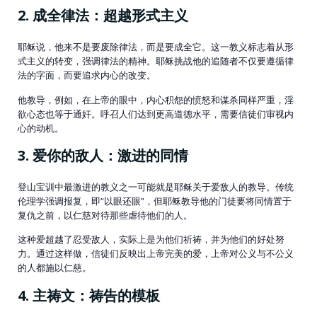
2. 成全律法：超越形式主义
耶稣说，他来不是要废除律法，而是要成全它。这一教义标志着从形
式主义的转变，强调律法的精神。耶稣挑战他的追随者不仅要遵循律
法的字面，而要追求内心的改变。
他教导，例如，在上帝的眼中，内心积怨的愤怒和谋杀同样严重，淫
欲心态也等于通奸。呼召人们达到更高道德水平，需要信徒们审视内
心的动机。
3. 爱你的敌人：激进的同情
登山宝训中最激进的教义之一可能就是耶稣关于爱敌人的教导。传统
伦理学强调报复，即“以眼还眼”，但耶稣教导他的门徒要将同情置于
复仇之前，以仁慈对待那些虐待他们的人。
这种爱超越了忍受敌人，实际上是为他们祈祷，并为他们的好处努
力。通过这样做，信徒们反映出上帝完美的爱，上帝对公义与不公义
的人都施以仁慈。
4. 主祷文：祷告的模板