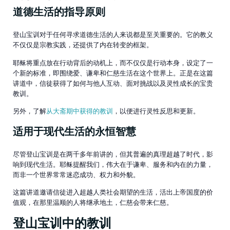
道德生活的指导原则
登山宝训对于任何寻求道德生活的人来说都是至关重要的。它的教义
不仅仅是宗教实践，还提供了内在转变的框架。
耶稣将重点放在行动背后的动机上，而不仅仅是行动本身，设定了一
个新的标准，即围绕爱、谦卑和仁慈生活在这个世界上。正是在这篇
讲道中，信徒获得了如何与他人互动、面对挑战以及灵性成长的宝贵
教训。
另外，了解
从大斋期中获得的教训
，以便进行灵性反思和更新。
适用于现代生活的永恒智慧
尽管登山宝训是在两千多年前讲的，但其普遍的真理超越了时代，影
响到现代生活。耶稣提醒我们，伟大在于谦卑、服务和内在的力量，
而非一个世界常常迷恋成功、权力和外貌。
这篇讲道邀请信徒进入超越人类社会期望的生活，活出上帝国度的价
值观，在那里温顺的人将继承地土，仁慈会带来仁慈。
登山宝训中的教训