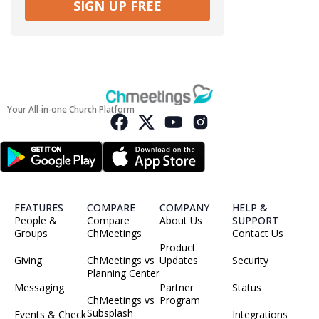
SIGN UP FREE
Your All-in-one Church Platform
FEATURES
COMPARE
COMPANY
HELP &
People &
Compare
About Us
SUPPORT
Groups
ChMeetings
Contact Us
Product
Giving
ChMeetings vs
Updates
Security
Planning Center
Messaging
Partner
Status
ChMeetings vs
Program
Subsplash
Events & Check
Integrations