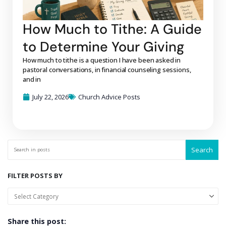
How Much to Tithe: A Guide
to Determine Your Giving
How much to tithe is a question I have been asked in
pastoral conversations, in financial counseling sessions,
and in
July 22, 2026
Church Advice Posts
Search
FILTER POSTS BY
Share this post: