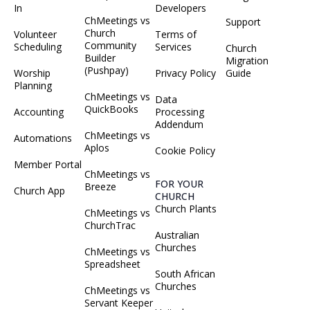
In
Developers
ChMeetings vs
Support
Church
Volunteer
Terms of
Community
Scheduling
Services
Church
Builder
Migration
(Pushpay)
Worship
Privacy Policy
Guide
Planning
ChMeetings vs
Data
QuickBooks
Accounting
Processing
Addendum
ChMeetings vs
Automations
Aplos
Cookie Policy
Member Portal
ChMeetings vs
FOR YOUR
Breeze
Church App
CHURCH
Church Plants
ChMeetings vs
ChurchTrac
Australian
Churches
ChMeetings vs
Spreadsheet
South African
Churches
ChMeetings vs
Servant Keeper