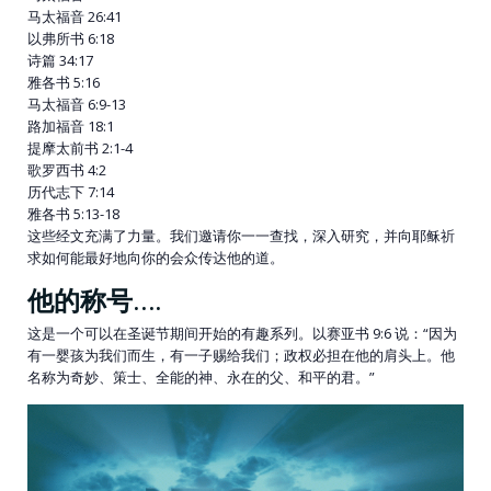
马太福音 26:41
以弗所书 6:18
诗篇 34:17
雅各书 5:16
马太福音 6:9-13
路加福音 18:1
提摩太前书 2:1-4
歌罗西书 4:2
历代志下 7:14
雅各书 5:13-18
这些经文充满了力量。我们邀请你一一查找，深入研究，并向耶稣祈
求如何能最好地向你的会众传达他的道。
他的称号….
这是一个可以在圣诞节期间开始的有趣系列。以赛亚书 9:6 说：“因为
有一婴孩为我们而生，有一子赐给我们；政权必担在他的肩头上。他
名称为奇妙、策士、全能的神、永在的父、和平的君。”