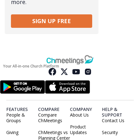
more.
SIGN UP FREE
Your All-in-one Church Platform
FEATURES
COMPARE
COMPANY
HELP &
People &
Compare
About Us
SUPPORT
Groups
ChMeetings
Contact Us
Product
Giving
ChMeetings vs
Updates
Security
Planning Center