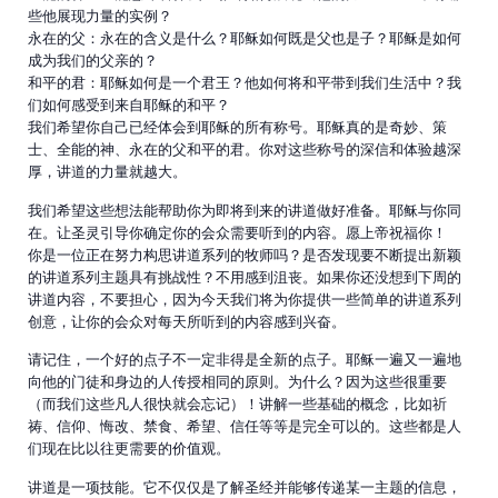
些他展现力量的实例？
永在的父：永在的含义是什么？耶稣如何既是父也是子？耶稣是如何
成为我们的父亲的？
和平的君：耶稣如何是一个君王？他如何将和平带到我们生活中？我
们如何感受到来自耶稣的和平？
我们希望你自己已经体会到耶稣的所有称号。耶稣真的是奇妙、策
士、全能的神、永在的父和平的君。你对这些称号的深信和体验越深
厚，讲道的力量就越大。
我们希望这些想法能帮助你为即将到来的讲道做好准备。耶稣与你同
在。让圣灵引导你确定你的会众需要听到的内容。愿上帝祝福你！
你是一位正在努力构思讲道系列的牧师吗？是否发现要不断提出新颖
的讲道系列主题具有挑战性？不用感到沮丧。如果你还没想到下周的
讲道内容，不要担心，因为今天我们将为你提供一些简单的讲道系列
创意，让你的会众对每天所听到的内容感到兴奋。
请记住，一个好的点子不一定非得是全新的点子。耶稣一遍又一遍地
向他的门徒和身边的人传授相同的原则。为什么？因为这些很重要
（而我们这些凡人很快就会忘记）！讲解一些基础的概念，比如祈
祷、信仰、悔改、禁食、希望、信任等等是完全可以的。这些都是人
们现在比以往更需要的价值观。
讲道是一项技能。它不仅仅是了解圣经并能够传递某一主题的信息，