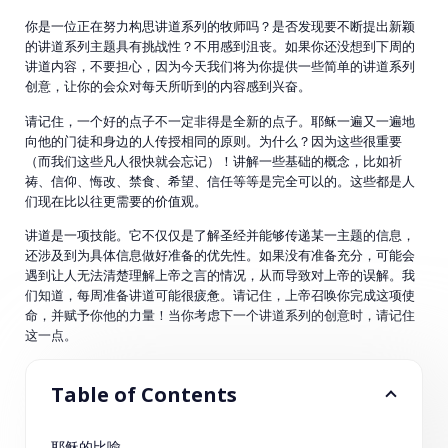
你是一位正在努力构思讲道系列的牧师吗？是否发现要不断提出新颖
的讲道系列主题具有挑战性？不用感到沮丧。如果你还没想到下周的
讲道内容，不要担心，因为今天我们将为你提供一些简单的讲道系列
创意，让你的会众对每天所听到的内容感到兴奋。
请记住，一个好的点子不一定非得是全新的点子。耶稣一遍又一遍地
向他的门徒和身边的人传授相同的原则。为什么？因为这些很重要
（而我们这些凡人很快就会忘记）！讲解一些基础的概念，比如祈
祷、信仰、悔改、禁食、希望、信任等等是完全可以的。这些都是人
们现在比以往更需要的价值观。
讲道是一项技能。它不仅仅是了解圣经并能够传递某一主题的信息，
还涉及到为具体信息做好准备的优先性。如果没有准备充分，可能会
遇到让人无法清楚理解上帝之言的情况，从而导致对上帝的误解。我
们知道，每周准备讲道可能很疲惫。请记住，上帝召唤你完成这项使
命，并赋予你他的力量！当你考虑下一个讲道系列的创意时，请记住
这一点。
Table of Contents
耶稣的比喻