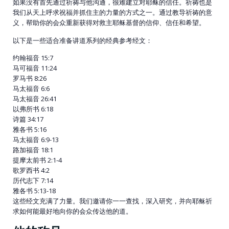
如果没有首先通过祈祷与他沟通，很难建立对耶稣的信任。祈祷也是
我们从天上呼求祝福并抓住主的力量的方式之一。通过教导祈祷的意
义，帮助你的会众重新获得对救主耶稣基督的信仰、信任和希望。
以下是一些适合准备讲道系列的经典参考经文：
约翰福音 15:7
马可福音 11:24
罗马书 8:26
马太福音 6:6
马太福音 26:41
以弗所书 6:18
诗篇 34:17
雅各书 5:16
马太福音 6:9-13
路加福音 18:1
提摩太前书 2:1-4
歌罗西书 4:2
历代志下 7:14
雅各书 5:13-18
这些经文充满了力量。我们邀请你一一查找，深入研究，并向耶稣祈
求如何能最好地向你的会众传达他的道。