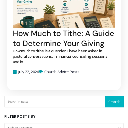
How Much to Tithe: A Guide
to Determine Your Giving
How much to tithe is a question I have been asked in
pastoral conversations, in financial counseling sessions,
and in
July 22, 2026
Church Advice Posts
Search
FILTER POSTS BY